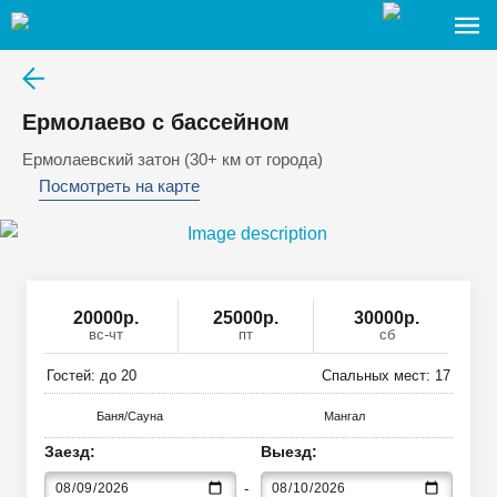
Ермолаево с бассейном
Ермолаевский затон (30+ км от города)
Посмотреть на карте
20000
р
.
25000р.
30000р.
вс-чт
пт
сб
Гостей: до
20
Спальных мест:
17
Баня/Сауна
Мангал
Заезд:
Выезд: