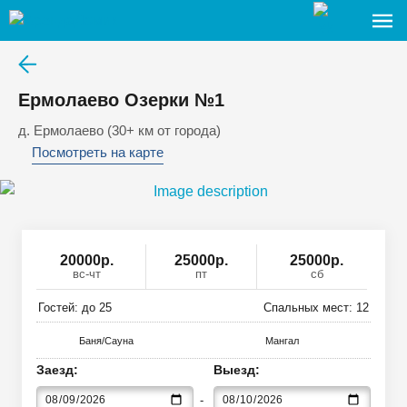
Ермолаево Озерки №1
д. Ермолаево (30+ км от города)
Посмотреть на карте
20000
р
.
25000р.
25000р.
вс-чт
пт
сб
Гостей: до
25
Спальных мест:
12
Баня/Сауна
Мангал
Заезд:
Выезд: