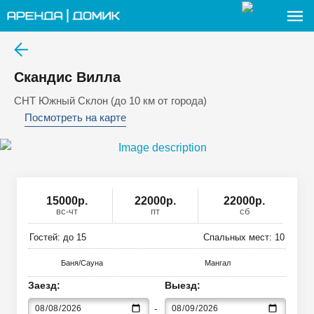
Скандис Вилла
СНТ Южный Склон (до 10 км от города)
Посмотреть на карте
15000
р
.
22000р.
22000р.
вс-чт
пт
сб
Гостей: до
15
Спальных мест:
10
Баня/Сауна
Мангал
Заезд:
Выезд: