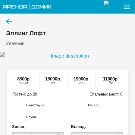
Эллинг Лофт
Удачный
8500
р
.
19000р.
19000р.
11000р.
пн-чт
пт
сб
Вс
Гостей: до
20
Спальных мест:
6
Баня/Сауна
Мангал
Сауна
Заезд:
Выезд: