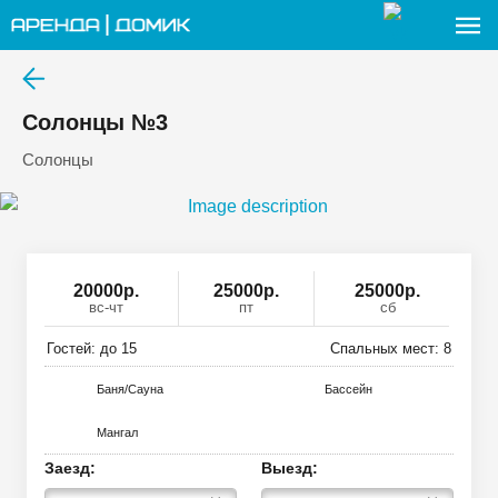
Солонцы №3
Солонцы
20000
р
.
25000р.
25000р.
вс-чт
пт
сб
Гостей: до
15
Спальных мест:
8
Баня/Сауна
Басcейн
Мангал
Заезд:
Выезд: