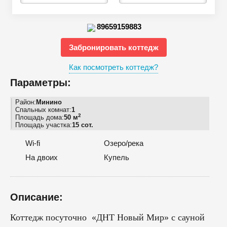
89659159883
Забронировать коттедж
Как посмотреть коттедж?
Параметры:
Район:
Минино
Спальных комнат:
1
2
Площадь дома:
50 м
Площадь участка:
15 сот.
Wi-fi
Озеро/река
На двоих
Купель
Описание:
Коттедж посуточно «ДНТ Новый Мир» с сауной