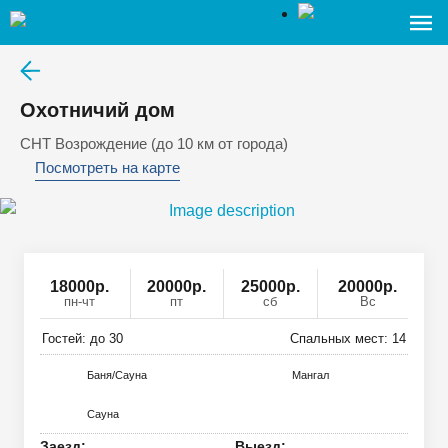
Охотничий дом
СНТ Возрождение (до 10 км от города)
Посмотреть на карте
18000
р
.
20000р.
25000р.
20000р.
пн-чт
пт
сб
Вс
Гостей: до
30
Спальных мест:
14
Баня/Сауна
Мангал
Сауна
Заезд:
Выезд: