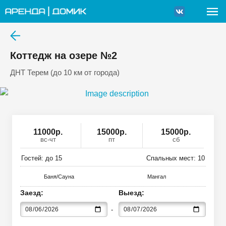
Коттедж на озере №2
ДНТ Терем (до 10 км от города)
11000
р
.
15000р.
15000р.
вс-чт
пт
сб
Гостей: до
15
Спальных мест:
10
Баня/Сауна
Мангал
Заезд:
Выезд: