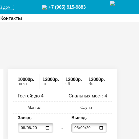
+7 (965) 915-9883
й дом
Контакты
10000
р
.
12000р.
12000р.
12000р.
пн-чт
пт
сб
Вс
Гостей: до
4
Спальных мест:
4
Мангал
Сауна
Заезд:
Выезд: