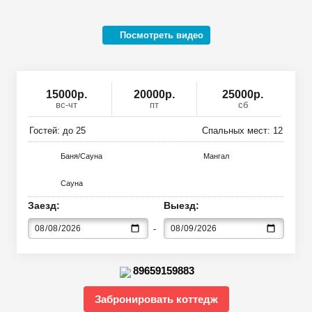
Посмотреть видео
15000
р
.
20000р.
25000р.
вс-чт
пт
сб
Гостей: до
25
Спальных мест:
12
Баня/Сауна
Мангал
Сауна
Заезд:
Выезд:
89659159883
Забронировать коттедж