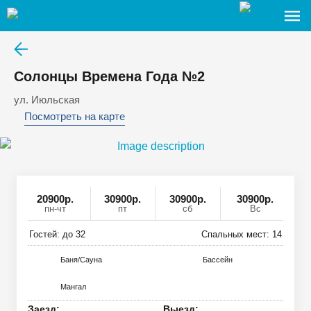
Солонцы Времена Года №2
ул. Июльская
Посмотреть на карте
20900
р
.
30900р.
30900р.
30900р.
пн-чт
пт
сб
Вс
Гостей: до
32
Спальных мест:
14
Баня/Сауна
Басcейн
Мангал
Заезд:
Выезд: