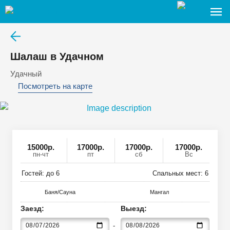
Шалаш в Удачном
Удачный
Посмотреть на карте
15000
р
.
17000р.
17000р.
17000р.
пн-чт
пт
сб
Вс
Гостей: до
6
Спальных мест:
6
Баня/Сауна
Мангал
Заезд:
Выезд: