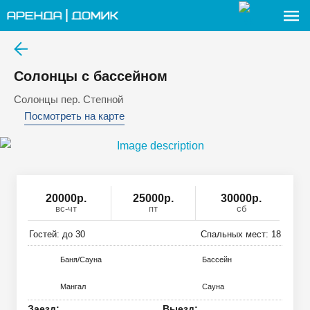
Солонцы с бассейном
Солонцы пер. Степной
Посмотреть на карте
20000
р
.
25000р.
30000р.
вс-чт
пт
сб
Гостей: до
30
Спальных мест:
18
Баня/Сауна
Басcейн
Мангал
Сауна
Заезд:
Выезд: